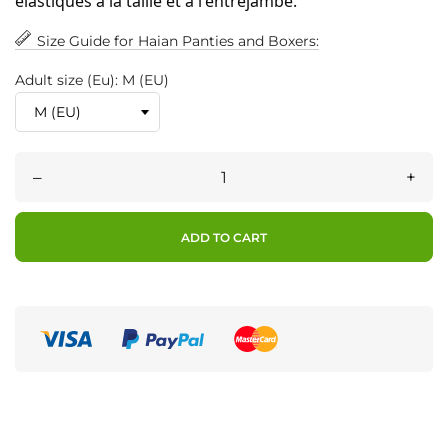
élastiques à la taille et à l'entrejambe.
Size Guide for Haian Panties and Boxers:
Adult size (Eu): M (EU)
–
+
ADD TO CART