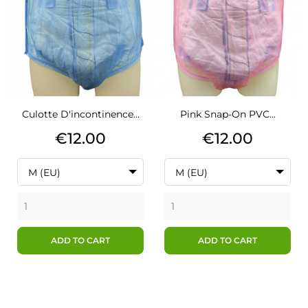
Culotte D'incontinence...
Pink Snap-On PVC...
Price
Price
€12.00
€12.00
M (EU)
M (EU)
ADD TO CART
ADD TO CART