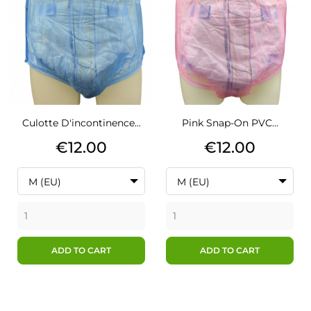
Culotte D'incontinence...
Pink Snap-On PVC...
Price
Price
€12.00
€12.00
M (EU)
M (EU)
ADD TO CART
ADD TO CART