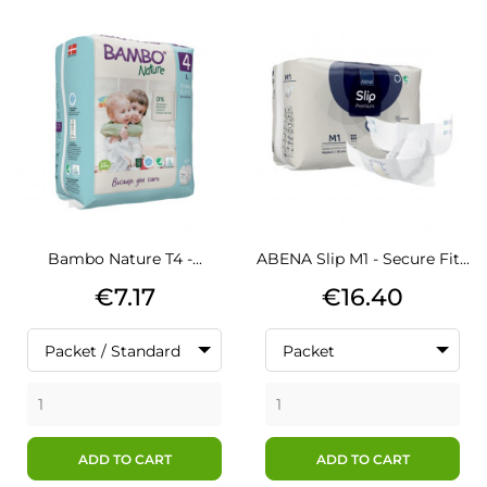
Bambo Nature T4 -...
ABENA Slip M1 - Secure Fit...
Price
Price
€7.17
€16.40
Packet / Standard
Packet
ADD TO CART
ADD TO CART