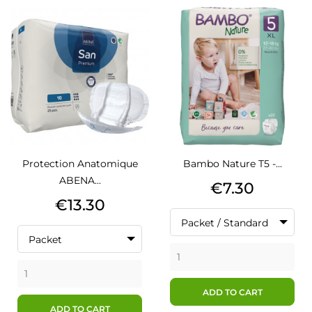
Protection Anatomique
Bambo Nature T5 -...
ABENA...
Price
€7.30
Price
€13.30
Packet / Standard
Packet
ADD TO CART
ADD TO CART