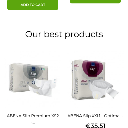
ADD TO CART
Our best products
ABENA Slip Premium XS2
ABENA Slip XXL1 - Optimal...
-...
Price
€35.51