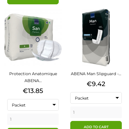
Protection Anatomique
ABENA Man Slipguard -...
ABENA...
Price
€9.42
Price
€13.85
Packet
Packet
ADD TO CART