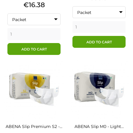
Price
€16.38
Packet
Packet
ADD TO CART
ADD TO CART
ABENA Slip Premium S2 -...
ABENA Slip M0 - Light...