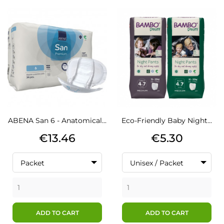
ABENA San 6 - Anatomical...
Eco-Friendly Baby Night...
Price
Price
€13.46
€5.30
Packet
Unisex / Packet
ADD TO CART
ADD TO CART