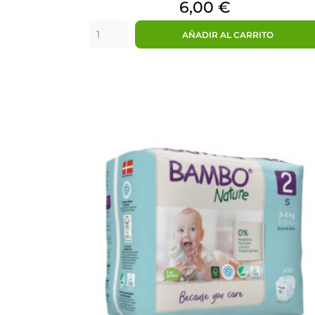
Precio
6,00 €
AÑADIR AL CARRITO