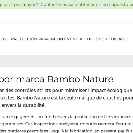
rar al por mayor? ¡Contáctenos para obtener un presupuesto pe
TOS
PROTECCIÓN PARA INCONTINENCIA
HIGIENE Y CUIDADO
s por marca Bambo Nature
 des contrôles stricts pour minimiser l'impact écologique e
trictes. Bambo Nature est la seule marque de couches pour 
nvers la durabilité.
e un engagement profond envers la protection de l'environneme
 rigoureuses. Ces inspections analysent minutieusement l'empre
 des matières premières jusqu'à la fabrication, en passant par l'u