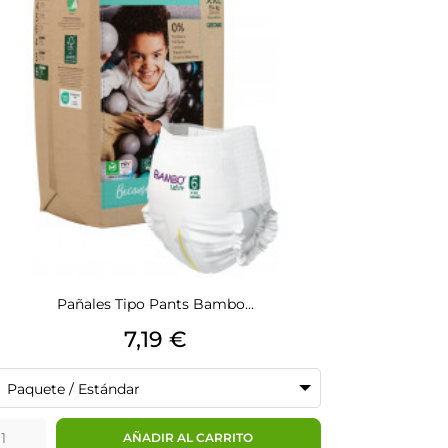
Pañales Tipo Pants Bambo...
Precio
7,19 €
Paquete / Estándar
AÑADIR AL CARRITO