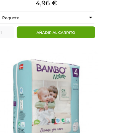
Precio
4,96 €
Paquete
AÑADIR AL CARRITO