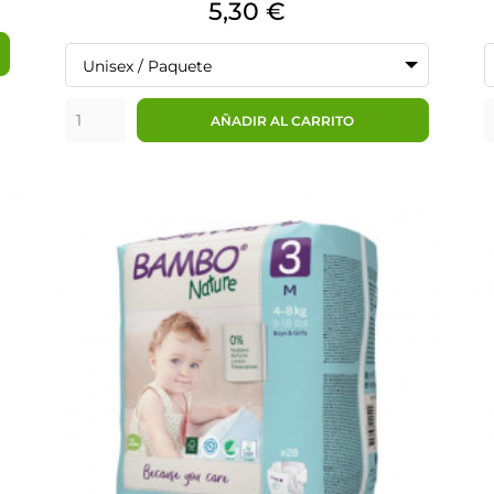
Precio
5,30 €
Unisex / Paquete
AÑADIR AL CARRITO