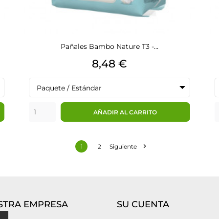
Pañales Bambo Nature T3 -...
Precio
8,48 €
Paquete / Estándar
AÑADIR AL CARRITO

1
2
Siguiente
STRA EMPRESA
SU CUENTA