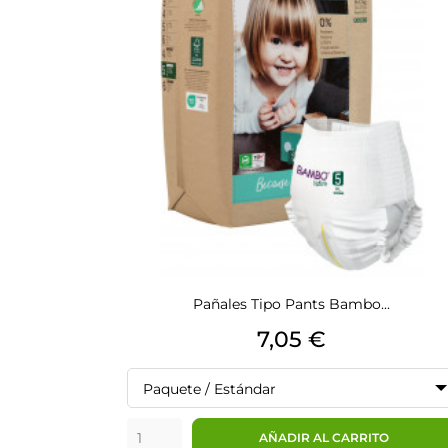
Pañales Tipo Pants Bambo...
Precio
7,05 €
Paquete / Estándar
AÑADIR AL CARRITO