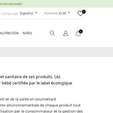
rsonalizado!
0
keyboard_arrow_down
keyboard_arrow_down
Español
Moneda:
EUR
Language:
0
NUTRICIÓN
NIÑO
t sanitaire de ses produits. Les
bébé certifiée par le label écologique
nt et de la santé en soumettant
inte environnementale de chaque produit tout
tilisation par le consommateur et la gestion des