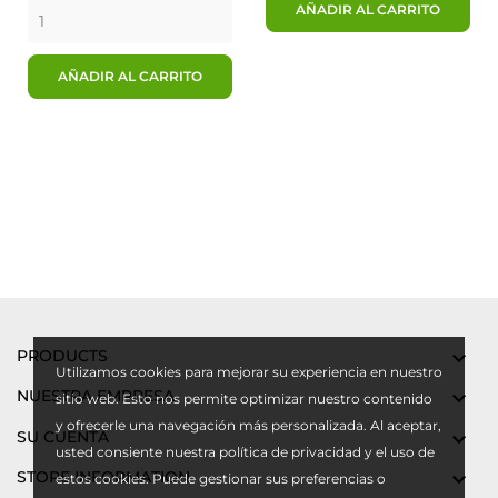
AÑADIR AL CARRITO
AÑADIR AL CARRITO
PRODUCTS

Utilizamos cookies para mejorar su experiencia en nuestro
NUESTRA EMPRESA

sitio web. Esto nos permite optimizar nuestro contenido
y ofrecerle una navegación más personalizada. Al aceptar,
SU CUENTA

usted consiente nuestra política de privacidad y el uso de
STORE INFORMATION

estos cookies. Puede gestionar sus preferencias o