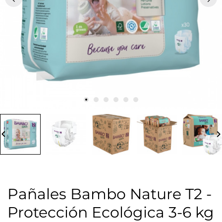
board_arrow_left
keyboard_arrow_
Pañales Bambo Nature T2 -
Protección Ecológica 3-6 kg