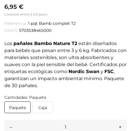
6,95 €
Livraison entre 2 à 6 jours
Referencia:
1 pqt Bamb complet T2
EAN13:
5703538465000
Los
pañales Bambo Nature T2
están diseñados
para bebés que pesan entre 3 y 6 kg. Fabricados con
materiales sostenibles, son ultra absorbentes y
suaves con la piel sensible del bebé. Certificados por
etiquetas ecológicas como
Nordic Swan
y
FSC
,
garantizan un impacto ambiental mínimo. Paquete
de 30 pañales.
Cantidades: Paquete
Paquete
Caja
–
+