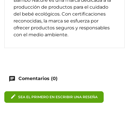
Bambo Nature es una marca dedicada a la
producción de productos para el cuidado
del bebé ecológicos. Con certificaciones
reconocidas, la marca se esfuerza por
ofrecer productos seguros y responsables
con el medio ambiente.
chat
Comentarios (0)
edit
SEA EL PRIMERO EN ESCRIBIR UNA RESEÑA