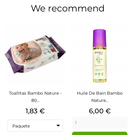
We recommend
Toallitas Bambo Nature -
Huile De Bain Bambo
80...
Nature...
Precio
Precio
1,83 €
6,00 €
Paquete