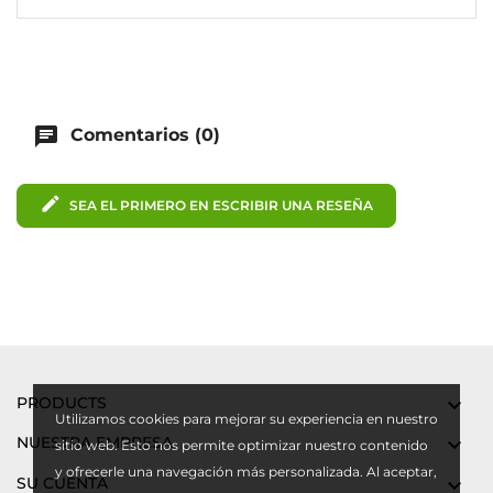
chat
Comentarios (0)
edit
SEA EL PRIMERO EN ESCRIBIR UNA RESEÑA
PRODUCTS

Utilizamos cookies para mejorar su experiencia en nuestro
NUESTRA EMPRESA

sitio web. Esto nos permite optimizar nuestro contenido
y ofrecerle una navegación más personalizada. Al aceptar,
SU CUENTA
