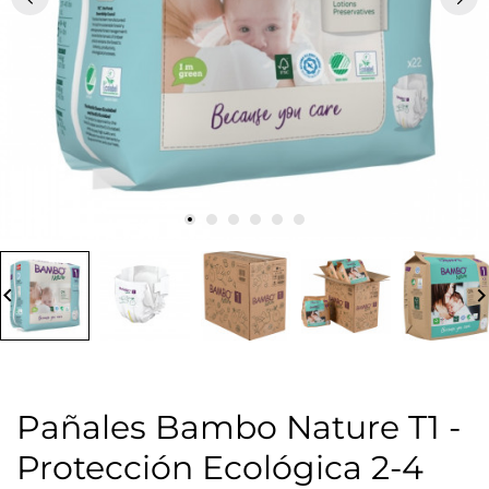
board_arrow_left
keyboard_arrow_
Pañales Bambo Nature T1 -
Protección Ecológica 2-4