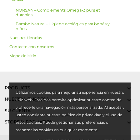
NORSAN – Compléments Oméga-3 purs et
durables
Bambo Nature – Higiene ecológica para bebés y
niños
Nuestras tiendas
Contacte con nosotros
Mapa del sitio
PRODUCTS

Utilizamos cookies para mejorar su experiencia en nuestro
NUESTRA EMPRESA

sitio web. Esto nos permite optimizar nuestro contenido
y ofrecerle una navegación más personalizada. Al aceptar,
SU CUENTA

usted consiente nuestra política de privacidad y el uso de
STORE INFORMATION

estos cookies. Puede gestionar sus preferencias o
rechazar las cookies en cualquier momento.