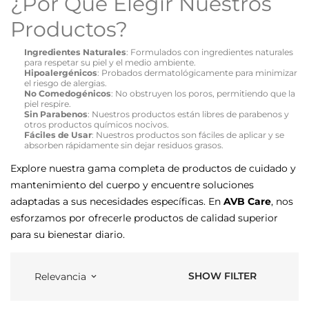
¿Por Qué Elegir Nuestros
Productos?
Ingredientes Naturales
: Formulados con ingredientes naturales
para respetar su piel y el medio ambiente.
Hipoalergénicos
: Probados dermatológicamente para minimizar
el riesgo de alergias.
No Comedogénicos
: No obstruyen los poros, permitiendo que la
piel respire.
Sin Parabenos
: Nuestros productos están libres de parabenos y
otros productos químicos nocivos.
Fáciles de Usar
: Nuestros productos son fáciles de aplicar y se
absorben rápidamente sin dejar residuos grasos.
Explore nuestra gama completa de productos de cuidado y
mantenimiento del cuerpo y encuentre soluciones
adaptadas a sus necesidades específicas. En
AVB Care
, nos
esforzamos por ofrecerle productos de calidad superior
para su bienestar diario.
SHOW FILTER
Relevancia
keyboard_arrow_down