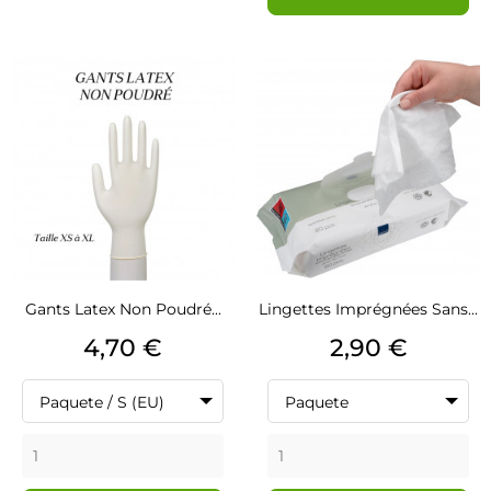
Gants Latex Non Poudré...
Lingettes Imprégnées Sans...
Precio
Precio
4,70 €
2,90 €
Paquete / S (EU)
Paquete