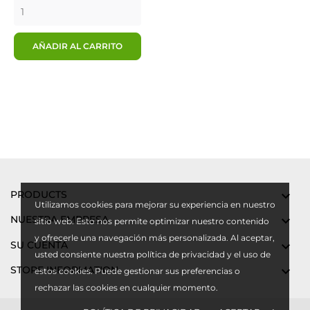
AÑADIR AL CARRITO
PRODUCTS

Utilizamos cookies para mejorar su experiencia en nuestro
NUESTRA EMPRESA

sitio web. Esto nos permite optimizar nuestro contenido
y ofrecerle una navegación más personalizada. Al aceptar,
SU CUENTA

usted consiente nuestra política de privacidad y el uso de
STORE INFORMATION

estos cookies. Puede gestionar sus preferencias o
rechazar las cookies en cualquier momento.