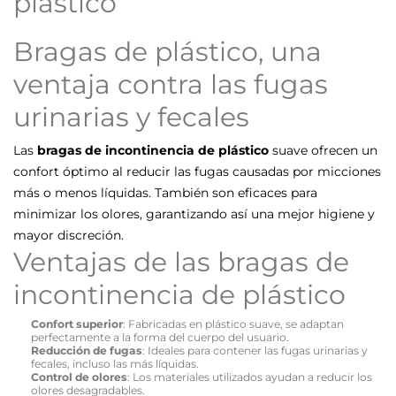
plástico
Bragas de plástico, una
ventaja contra las fugas
urinarias y fecales
Las
bragas de incontinencia de plástico
suave ofrecen un
confort óptimo al reducir las fugas causadas por micciones
más o menos líquidas. También son eficaces para
minimizar los olores, garantizando así una mejor higiene y
mayor discreción.
Ventajas de las bragas de
incontinencia de plástico
Confort superior
: Fabricadas en plástico suave, se adaptan
perfectamente a la forma del cuerpo del usuario.
Reducción de fugas
: Ideales para contener las fugas urinarias y
fecales, incluso las más líquidas.
Control de olores
: Los materiales utilizados ayudan a reducir los
olores desagradables.