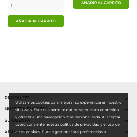
AÑADIR AL CARRITO
AÑADIR AL CARRITO
PRODUCTS

Utilizamos cookies para mejorar su experiencia en nuestro
NUESTRA EMPRESA

sitio web. Esto nos permite optimizar nuestro contenido
y ofrecerle una navegación más personalizada. Al aceptar,
SU CUENTA

usted consiente nuestra política de privacidad y el uso de
STORE INFORMATION

estos cookies. Puede gestionar sus preferencias o