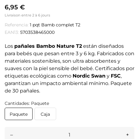
6,95 €
Livraison entre 2 à 6 jours
Referencia:
1 pqt Bamb complet T2
EAN13:
5703538465000
Los
pañales Bambo Nature T2
están diseñados
para bebés que pesan entre 3 y 6 kg. Fabricados con
materiales sostenibles, son ultra absorbentes y
suaves con la piel sensible del bebé. Certificados por
etiquetas ecológicas como
Nordic Swan
y
FSC
,
garantizan un impacto ambiental mínimo. Paquete
de 30 pañales.
Cantidades: Paquete
Paquete
Caja
–
+