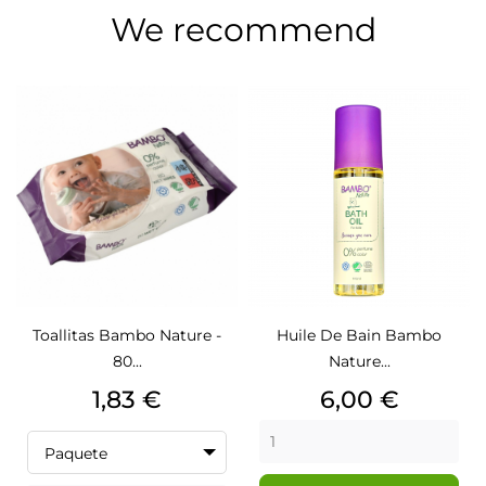
We recommend
Toallitas Bambo Nature -
Huile De Bain Bambo
80...
Nature...
Precio
Precio
1,83 €
6,00 €
Paquete