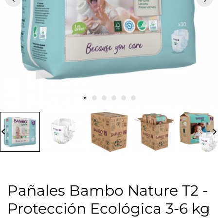
board_arrow_left
keyboard_arrow_
Pañales Bambo Nature T2 -
Protección Ecológica 3-6 kg