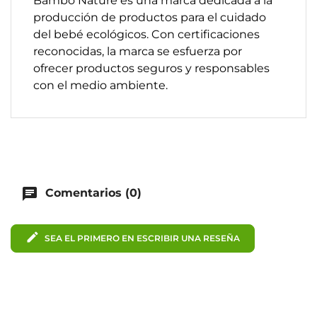
Bambo Nature es una marca dedicada a la
producción de productos para el cuidado
del bebé ecológicos. Con certificaciones
reconocidas, la marca se esfuerza por
ofrecer productos seguros y responsables
con el medio ambiente.
chat
Comentarios (0)
edit
SEA EL PRIMERO EN ESCRIBIR UNA RESEÑA