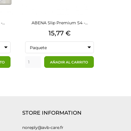
...
ABENA Slip Premium S4 -...
Bastonc
Precio
15,77 €
Paquete
Paquete
ITO
AÑADIR AL CARRITO
STORE INFORMATION
noreply@avb-care.fr