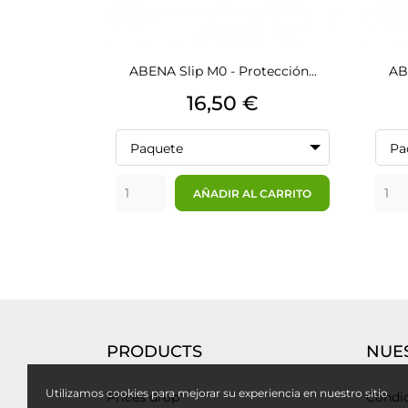
ABENA Slip M0 - Protección...
AB
Precio
16,50 €
Paquete
Pa
AÑADIR AL CARRITO
PRODUCTS
NUE
Utilizamos cookies para mejorar su experiencia en nuestro sitio
Prices drop
Condic