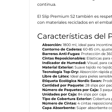
continua.
El Slip Premium S2 también es respet
con materiales reciclados en el embal
Características del 
Absorción:
1800 ml, ideal para inconti
Contorno de Caderas:
60-85 cm, ajuste
Barreras Anti-Fugas:
Protección de 360°
Cintas Reposicionables:
Elásticas para 
Indicador de Humedad:
Visual, para 
Material Exterior:
Suave tejido no tejido
Tecnología Top-Dry:
Absorción rápida p
Libre de Látex:
Ideal para pieles sensibl
Etiqueta Ecológica Nordic Swan:
Produ
Cantidad por Paquete:
28 slips por pa
Número de Paquetes por Caja:
3 paque
Unidades por Caja:
84 slips por caja
Tipo de Cobertura Exterior:
Cobertura p
Número de Cintas:
4 cintas reposiciona
Capa Absorbente:
Súper absorbente co