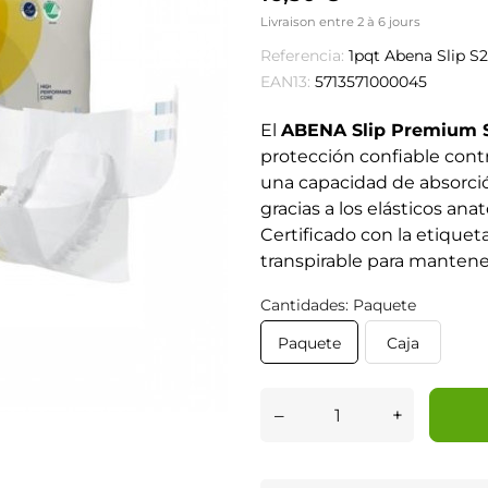
Livraison entre 2 à 6 jours
Referencia:
1pqt Abena Slip S2
EAN13:
5713571000045
El
ABENA Slip Premium 
protección confiable cont
una capacidad de absorci
gracias a los elásticos ana
Certificado con la etiquet
transpirable para mantener 
Cantidades: Paquete
Paquete
Caja
–
+