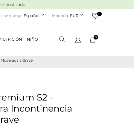
rsonalizado!
0
keyboard_arrow_down
keyboard_arrow_down
Español
Moneda:
EUR
Language:
0
NUTRICIÓN
NIÑO
 Moderada a Grave
remium S2 -
ra Incontinencia
rave