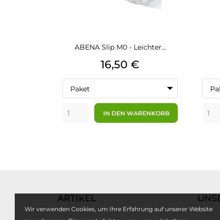
ABENA Slip M0 - Leichter...
Preis
16,50 €
Paket
Pa
IN DEN WARENKORB
ARTIKEL
UNS
Wir verwenden Cookies, um Ihre Erfahrung auf unserer Website