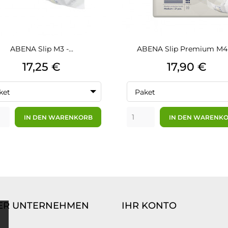
ABENA Slip M3 -...
ABENA Slip Premium M4 -
Preis
Preis
17,25 €
17,90 €
ket
Paket
IN DEN WARENKORB
IN DEN WARENK
ER UNTERNEHMEN
IHR KONTO