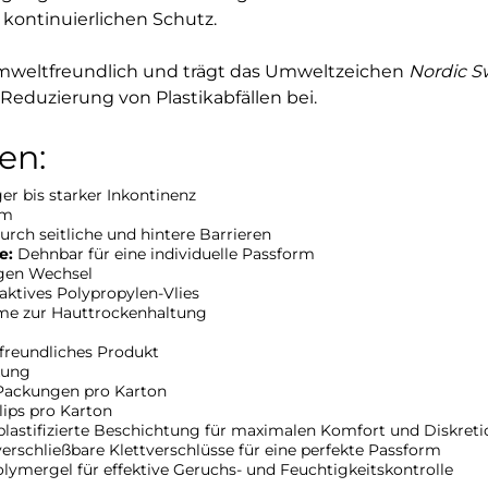
kontinuierlichen Schutz.
mweltfreundlich und trägt das Umweltzeichen
Nordic 
 Reduzierung von Plastikabfällen bei.
en:
er bis starker Inkontinenz
rm
rch seitliche und hintere Barrieren
e:
Dehnbar für eine individuelle Passform
igen Wechsel
tives Polypropylen-Vlies
me zur Hauttrockenhaltung
reundliches Produkt
kung
Packungen pro Karton
lips pro Karton
lastifizierte Beschichtung für maximalen Komfort und Diskreti
erschließbare Klettverschlüsse für eine perfekte Passform
ymergel für effektive Geruchs- und Feuchtigkeitskontrolle