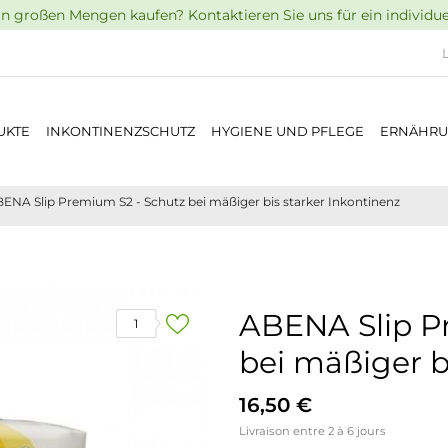
n großen Mengen kaufen? Kontaktieren Sie uns für ein individu
UKTE
INKONTINENZSCHUTZ
HYGIENE UND PFLEGE
ERNÄHR
ENA Slip Premium S2 - Schutz bei mäßiger bis starker Inkontinenz
ABENA Slip P
1
bei mäßiger b
16,50 €
Livraison entre 2 à 6 jours