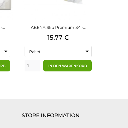
...
ABENA Slip Premium S4 -...
Bambus-Wa
Preis
15,77 €
Paket
Paket
ORB
IN DEN WARENKORB
STORE INFORMATION