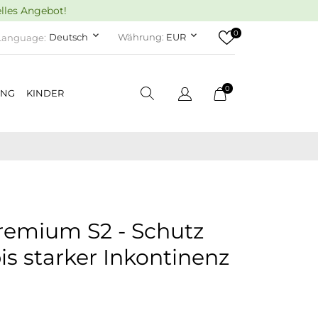
elles Angebot!
0
keyboard_arrow_down
keyboard_arrow_down
Deutsch
Währung:
EUR
Language:
0
UNG
KINDER
remium S2 - Schutz
is starker Inkontinenz