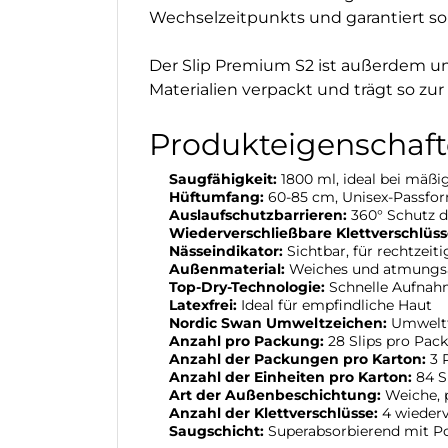
Wechselzeitpunkts und garantiert so 
Der Slip Premium S2 ist außerdem u
Materialien verpackt und trägt so zur
Produkteigenschaft
Saugfähigkeit:
1800 ml, ideal bei mäßig
Hüftumfang:
60-85 cm, Unisex-Passfo
Auslaufschutzbarrieren:
360° Schutz du
Wiederverschließbare Klettverschlüss
Nässeindikator:
Sichtbar, für rechtzeit
Außenmaterial:
Weiches und atmungsak
Top-Dry-Technologie:
Schnelle Aufnah
Latexfrei:
Ideal für empfindliche Haut
Nordic Swan Umweltzeichen:
Umweltf
Anzahl pro Packung:
28 Slips pro Pac
Anzahl der Packungen pro Karton:
3 
Anzahl der Einheiten pro Karton:
84 S
Art der Außenbeschichtung:
Weiche, p
Anzahl der Klettverschlüsse:
4 wiederv
Saugschicht:
Superabsorbierend mit Pol