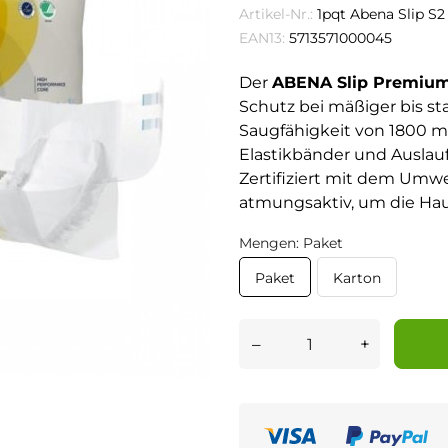
Artikel-Nr.:
1pqt Abena Slip S2
EAN13:
5713571000045
Der
ABENA Slip Premium
Schutz bei mäßiger bis sta
Saugfähigkeit von 1800 m
Elastikbänder und Auslauf
Zertifiziert mit dem Umw
atmungsaktiv, um die Hau
Mengen: Paket
Paket
Karton
–
+