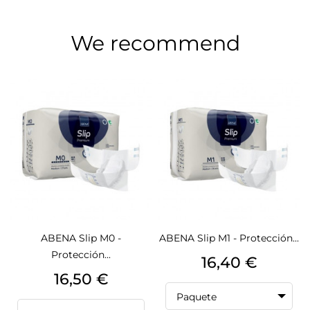
We recommend
ABENA Slip M0 -
ABENA Slip M1 - Protección...
Protección...
Precio
16,40 €
Precio
16,50 €
Paquete