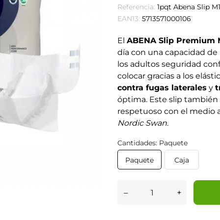
Referencia:
1pqt Abena Slip M
EAN13:
5713571000106
El
ABENA Slip Premium 
día con una capacidad de
los adultos seguridad confi
colocar gracias a los elás
contra fugas laterales
y
t
óptima. Este slip también es
respetuoso con el medio 
Nordic Swan
.
Cantidades: Paquete
Paquete
Caja
–
+