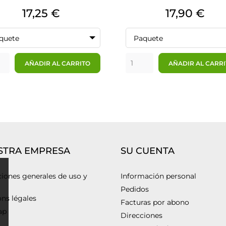
Precio
Precio
17,25 €
17,90 €
quete
Paquete
AÑADIR AL CARRITO
AÑADIR AL CARR
STRA EMPRESA
SU CUENTA
iones generales de uso y
Información personal
Pedidos
ns légales
Facturas por abono
ap
Direcciones