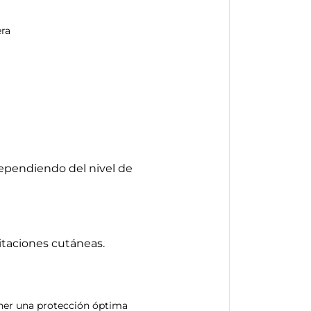
era
dependiendo del nivel de
rritaciones cutáneas.
ner una protección óptima