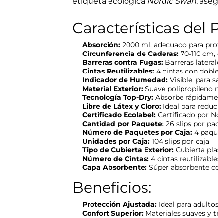
etiqueta ecológica
Nordic Swan
, ase
Características del 
Absorción:
2000 ml, adecuado para pro
Circunferencia de Caderas:
70-110 cm,
Barreras contra Fugas:
Barreras latera
Cintas Reutilizables:
4 cintas con doble
Indicador de Humedad:
Visible, para 
Material Exterior:
Suave polipropileno n
Tecnología Top-Dry:
Absorbe rápidament
Libre de Látex y Cloro:
Ideal para reduci
Certificado Ecolabel:
Certificado por N
Cantidad por Paquete:
26 slips por pa
Número de Paquetes por Caja:
4 paque
Unidades por Caja:
104 slips por caja
Tipo de Cubierta Exterior:
Cubierta pla
Número de Cintas:
4 cintas reutilizabl
Capa Absorbente:
Súper absorbente co
Beneficios:
Protección Ajustada:
Ideal para adulto
Confort Superior:
Materiales suaves y 