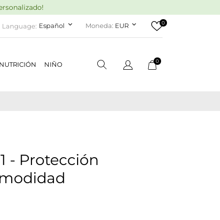
rsonalizado!
0
keyboard_arrow_down
keyboard_arrow_down
Español
Moneda:
EUR
Language:
0
NUTRICIÓN
NIÑO
 - Protección
omodidad