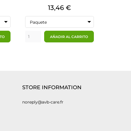
Precio
13,46 €
Paquete
ITO
AÑADIR AL CARRITO
STORE INFORMATION
noreply@avb-care.fr