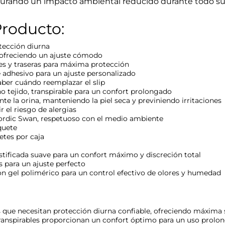
gurando un impacto ambiental reducido durante todo su 
Producto:
tección diurna
 ofreciendo un ajuste cómodo
les y traseras para máxima protección
 adhesivo para un ajuste personalizado
saber cuándo reemplazar el slip
o tejido, transpirable para un confort prolongado
e la orina, manteniendo la piel seca y previniendo irritaciones
r el riesgo de alergias
ordic Swan, respetuoso con el medio ambiente
quete
tes por caja
stificada suave para un confort máximo y discreción total
es para un ajuste perfecto
n gel polimérico para un control efectivo de olores y humedad
s que necesitan protección diurna confiable, ofreciendo máxima
transpirables proporcionan un confort óptimo para un uso prolo