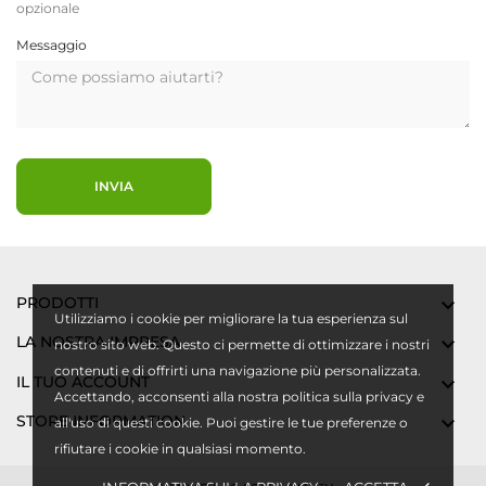
opzionale
Messaggio
PRODOTTI

Utilizziamo i cookie per migliorare la tua esperienza sul
LA NOSTRA IMPRESA

nostro sito web. Questo ci permette di ottimizzare i nostri
contenuti e di offrirti una navigazione più personalizzata.
IL TUO ACCOUNT

Accettando, acconsenti alla nostra politica sulla privacy e
STORE INFORMATION

all'uso di questi cookie. Puoi gestire le tue preferenze o
rifiutare i cookie in qualsiasi momento.