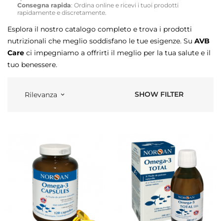
Consegna rapida
: Ordina online e ricevi i tuoi prodotti
rapidamente e discretamente.
Esplora il nostro catalogo completo e trova i prodotti
nutrizionali che meglio soddisfano le tue esigenze. Su
AVB
Care
ci impegniamo a offrirti il meglio per la tua salute e il
tuo benessere.
SHOW FILTER
Rilevanza
keyboard_arrow_down