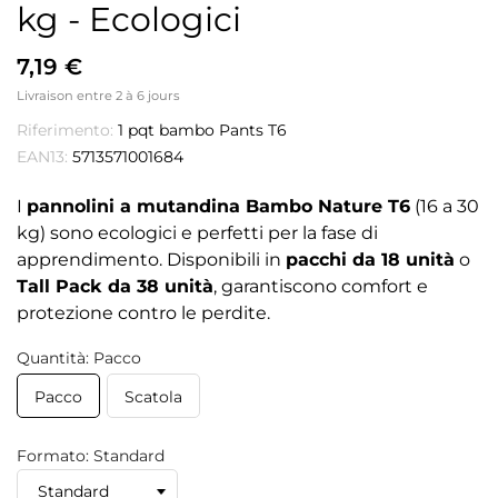
kg - Ecologici
7,19 €
Livraison entre 2 à 6 jours
Riferimento:
1 pqt bambo Pants T6
EAN13:
5713571001684
I
pannolini a mutandina Bambo Nature T6
(16 a 30
kg) sono ecologici e perfetti per la fase di
apprendimento. Disponibili in
pacchi da 18 unità
o
Tall Pack da 38 unità
, garantiscono comfort e
protezione contro le perdite.
Quantità: Pacco
Pacco
Scatola
Formato: Standard