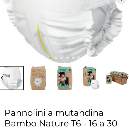
board_arrow_left
keyboard_arrow_
Pannolini a mutandina
Bambo Nature T6 - 16 a 30