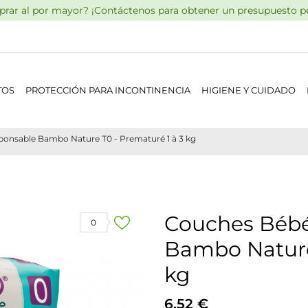
rar al por mayor? ¡Contáctenos para obtener un presupuesto pe
TOS
PROTECCIÓN PARA INCONTINENCIA
HIGIENE Y CUIDADO
onsable Bambo Nature T0 - Prematuré 1 à 3 kg
Couches Bébé
0
Bambo Nature 
kg
6,52 €