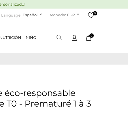
rsonalizado!
0
keyboard_arrow_down
keyboard_arrow_down
Español
Moneda:
EUR
Language:
0
NUTRICIÓN
NIÑO
 éco-responsable
T0 - Prematuré 1 à 3