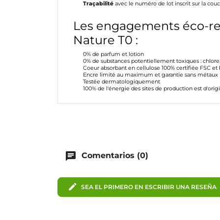
Traçabilité
avec le numéro de lot inscrit sur la cou
Les engagements éco-r
Nature T0 :
0% de parfum et lotion
0% de substances potentiellement toxiques : chlore, 
Coeur absorbant en cellulose 100% certifiée FSC et 
Encre limité au maximum et garantie sans métaux 
Testée dermatologiquement
100% de l'énergie des sites de production est d'orig
chat
Comentarios (0)
edit
SEA EL PRIMERO EN ESCRIBIR UNA RESEÑA