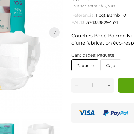
Livraison entre 2 à 6 jours
Referencia:
1 pqt Bamb T0
EAN13:
5703538294471
Couches Bébé Bambo Natur
d'une fabrication éco-res
Cantidades: Paquete
Paquete
Caja
–
+