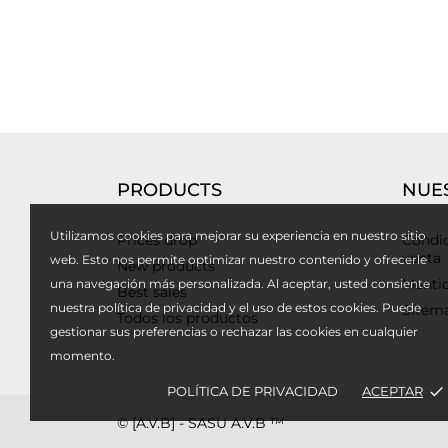
PRODUCTS
NUE
Utilizamos cookies para mejorar su experiencia en nuestro sitio
Prices drop
Condic
venta
web. Esto nos permite optimizar nuestro contenido y ofrecerle
New products
Mentio
una navegación más personalizada. Al aceptar, usted consiente
Best sales
nuestra política de privacidad y el uso de estos cookies. Puede
Sitem
Todos los productos
gestionar sus preferencias o rechazar las cookies en cualquier
momento.
POLÍTICA DE PRIVACIDAD
ACEPTAR
done
© [A.V.B] - SASU A.V.B ™