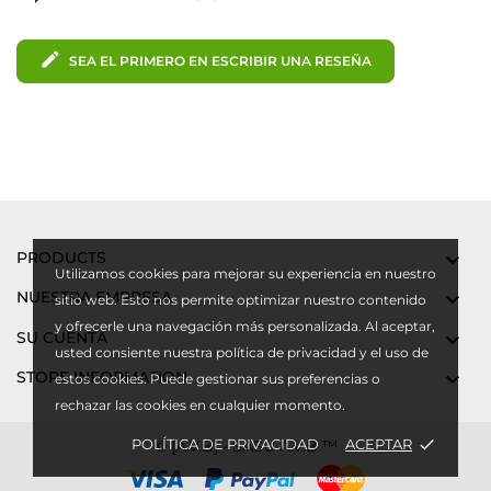
edit
SEA EL PRIMERO EN ESCRIBIR UNA RESEÑA
PRODUCTS

Utilizamos cookies para mejorar su experiencia en nuestro
NUESTRA EMPRESA

sitio web. Esto nos permite optimizar nuestro contenido
y ofrecerle una navegación más personalizada. Al aceptar,
SU CUENTA

usted consiente nuestra política de privacidad y el uso de
STORE INFORMATION

estos cookies. Puede gestionar sus preferencias o
rechazar las cookies en cualquier momento.
POLÍTICA DE PRIVACIDAD
ACEPTAR
done
© [A.V.B] - SASU A.V.B ™