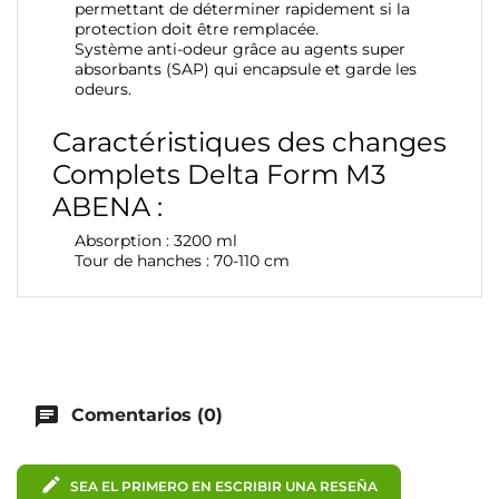
permettant de déterminer rapidement si la
protection doit être remplacée.
Système anti-odeur grâce au agents super
absorbants (SAP) qui encapsule et garde les
odeurs.
Caractéristiques des changes
Complets Delta Form M3
ABENA :
Absorption : 3200 ml
Tour de hanches : 70-110 cm
chat
Comentarios (0)
edit
SEA EL PRIMERO EN ESCRIBIR UNA RESEÑA