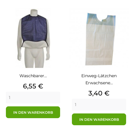
Waschbarer...
Einweg-Lätzchen
Erwachsene...
Preis
6,55 €
Preis
3,40 €
IN DEN WARENKORB
IN DEN WARENKORB