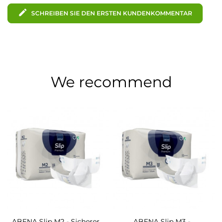
edit
SCHREIBEN SIE DEN ERSTEN KUNDENKOMMENTAR
We recommend
ABENA Slip M2 - Sicherer...
ABENA Slip M3 -...