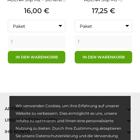
Preis
Preis
16,00 €
17,25 €
Paket
Paket
IN DEN WARENKORB
IN DEN WARENKORB
Wir verwenden Cookies, um Ihre Erfahrung auf unserer
ARTIKEL

Website zu verbessern. Dies ermöglicht es uns, unsere
UNSER UNTERNEHMEN

Inhalte zu optimieren und Ihnen eine personalisierte
Nutzung zu bieten. Durch Ihre Zustimmung akzeptieren
IHR KONTO

Sie unsere Datenschutzerklärung und die Verwendung