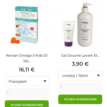
Norsan Omega-3 Kids Öl
Gel Douche Lavant Et...
150...
Preis
3,90 €
Preis
16,11 €
Unité(s) / 150ml
Flüssigkeit
IN DEN WARENKORB
IN DEN WARENKORB