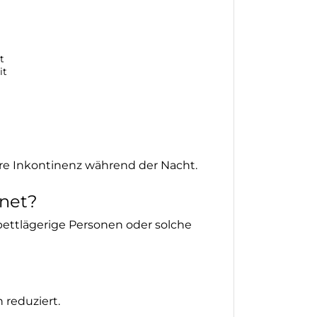
t
it
ere Inkontinenz während der Nacht.
gnet?
 bettlägerige Personen oder solche
 reduziert.