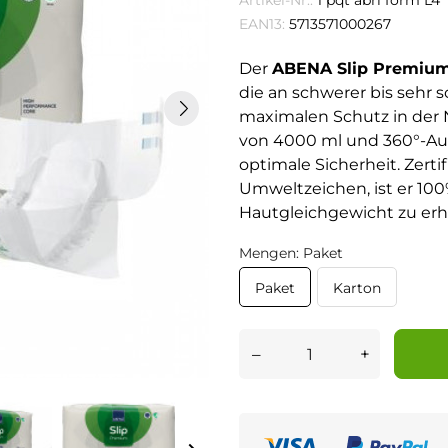
Artikel-Nr.:
1 pqt abri form L4
EAN13:
5713571000267
Der
ABENA Slip Premiu
die an schwerer bis sehr 
maximalen Schutz in der 
von 4000 ml und 360°-Ausl
optimale Sicherheit. Zerti
Umweltzeichen, ist er 10
Hautgleichgewicht zu erh
Mengen: Paket
Paket
Karton
–
+