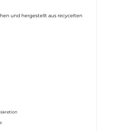
en und hergestellt aus recycelten
iskretion
e