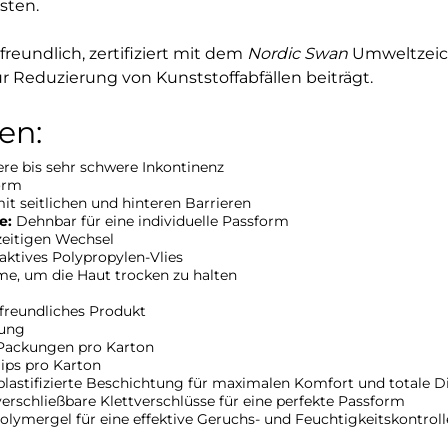
sten.
reundlich, zertifiziert mit dem
Nordic Swan
Umweltzeich
ur Reduzierung von Kunststoffabfällen beiträgt.
en:
ere bis sehr schwere Inkontinenz
orm
t seitlichen und hinteren Barrieren
e:
Dehnbar für eine individuelle Passform
tzeitigen Wechsel
tives Polypropylen-Vlies
e, um die Haut trocken zu halten
reundliches Produkt
kung
Packungen pro Karton
lips pro Karton
lastifizierte Beschichtung für maximalen Komfort und totale D
erschließbare Klettverschlüsse für eine perfekte Passform
lymergel für eine effektive Geruchs- und Feuchtigkeitskontroll