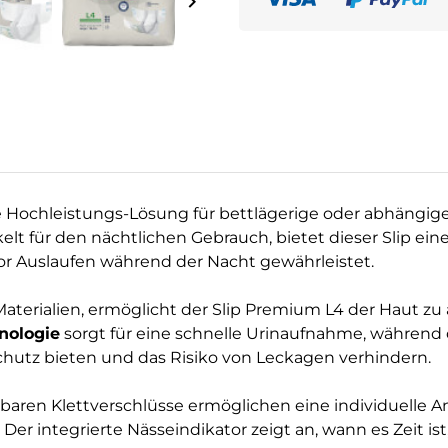
keyboard_arrow_right
e Hochleistungs-Lösung für bettlägerige oder abhängige
elt für den nächtlichen Gebrauch, bietet dieser Slip e
or Auslaufen während der Nacht gewährleistet.
aterialien, ermöglicht der Slip Premium L4 der Haut zu
nologie
sorgt für eine schnelle Urinaufnahme, während 
chutz bieten und das Risiko von Leckagen verhindern.
aren Klettverschlüsse ermöglichen eine individuelle A
er integrierte Nässeindikator zeigt an, wann es Zeit ist