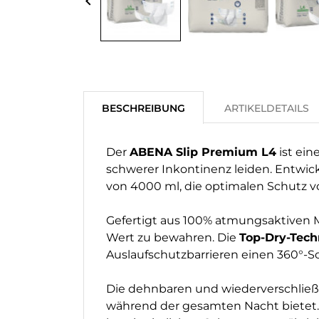
keyboard_arrow_left
BESCHREIBUNG
ARTIKELDETAILS
Der
ABENA Slip Premium L4
ist ein
schwerer Inkontinenz leiden. Entwick
von 4000 ml, die optimalen Schutz v
Gefertigt aus 100% atmungsaktiven M
Wert zu bewahren. Die
Top-Dry-Tech
Auslaufschutzbarrieren einen 360°-S
Die dehnbaren und wiederverschließb
während der gesamten Nacht bietet. D