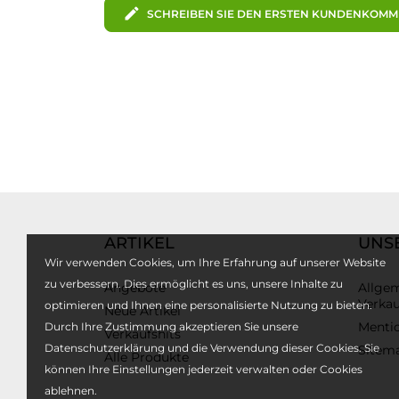
edit
SCHREIBEN SIE DEN ERSTEN KUNDENKOM
ARTIKEL
UNS
Wir verwenden Cookies, um Ihre Erfahrung auf unserer Website
zu verbessern. Dies ermöglicht es uns, unsere Inhalte zu
Angebote
Allge
Verka
optimieren und Ihnen eine personalisierte Nutzung zu bieten.
Neue Artikel
Mentio
Durch Ihre Zustimmung akzeptieren Sie unsere
Verkaufshits
Datenschutzerklärung und die Verwendung dieser Cookies. Sie
Sitem
Alle Produkte
können Ihre Einstellungen jederzeit verwalten oder Cookies
ablehnen.