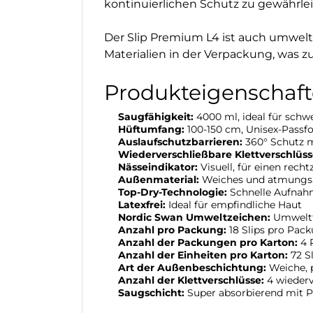
kontinuierlichen Schutz zu gewährlei
Der Slip Premium L4 ist auch umweltf
Materialien in der Verpackung, was z
Produkteigenschaft
Saugfähigkeit:
4000 ml, ideal für schw
Hüftumfang:
100-150 cm, Unisex-Passf
Auslaufschutzbarrieren:
360° Schutz mi
Wiederverschließbare Klettverschlüss
Nässeindikator:
Visuell, für einen rech
Außenmaterial:
Weiches und atmungsak
Top-Dry-Technologie:
Schnelle Aufnahm
Latexfrei:
Ideal für empfindliche Haut
Nordic Swan Umweltzeichen:
Umweltf
Anzahl pro Packung:
18 Slips pro Pac
Anzahl der Packungen pro Karton:
4 
Anzahl der Einheiten pro Karton:
72 S
Art der Außenbeschichtung:
Weiche, p
Anzahl der Klettverschlüsse:
4 wiederv
Saugschicht:
Super absorbierend mit Po