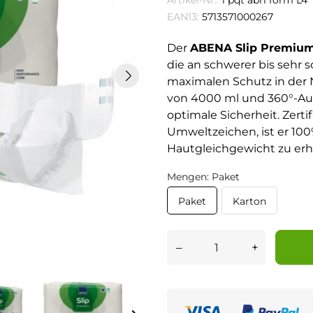
Artikel-Nr.:
1 pqt abri form L4
EAN13:
5713571000267
Der
ABENA Slip Premiu
die an schwerer bis sehr 
maximalen Schutz in der 
von 4000 ml und 360°-Ausl
optimale Sicherheit. Zerti
Umweltzeichen, ist er 10
Hautgleichgewicht zu erh
Mengen: Paket
Paket
Karton
–
+