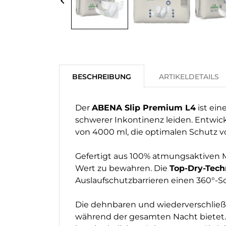
keyboard_arrow_left
BESCHREIBUNG
ARTIKELDETAILS
Der
ABENA Slip Premium L4
ist ein
schwerer Inkontinenz leiden. Entwick
von 4000 ml, die optimalen Schutz v
Gefertigt aus 100% atmungsaktiven M
Wert zu bewahren. Die
Top-Dry-Tech
Auslaufschutzbarrieren einen 360°-S
Die dehnbaren und wiederverschließb
während der gesamten Nacht bietet. D