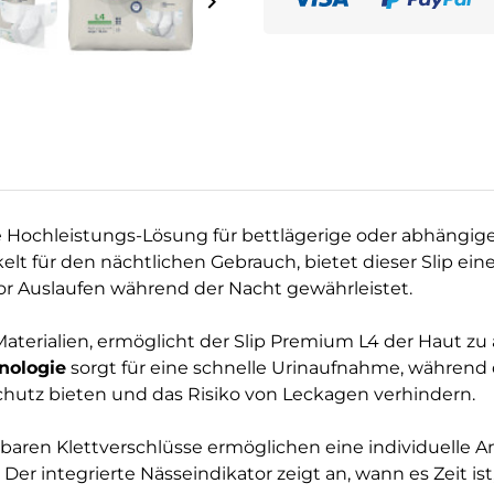
keyboard_arrow_right
e Hochleistungs-Lösung für bettlägerige oder abhängige
elt für den nächtlichen Gebrauch, bietet dieser Slip e
or Auslaufen während der Nacht gewährleistet.
aterialien, ermöglicht der Slip Premium L4 der Haut zu
nologie
sorgt für eine schnelle Urinaufnahme, während 
chutz bieten und das Risiko von Leckagen verhindern.
aren Klettverschlüsse ermöglichen eine individuelle A
er integrierte Nässeindikator zeigt an, wann es Zeit ist