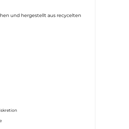
en und hergestellt aus recycelten
iskretion
e