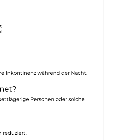
t
it
ere Inkontinenz während der Nacht.
gnet?
 bettlägerige Personen oder solche
 reduziert.