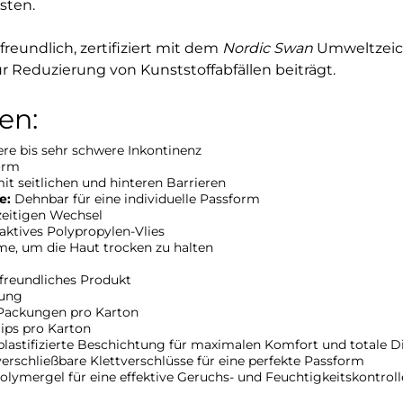
sten.
reundlich, zertifiziert mit dem
Nordic Swan
Umweltzeich
ur Reduzierung von Kunststoffabfällen beiträgt.
en:
ere bis sehr schwere Inkontinenz
orm
t seitlichen und hinteren Barrieren
e:
Dehnbar für eine individuelle Passform
tzeitigen Wechsel
tives Polypropylen-Vlies
e, um die Haut trocken zu halten
reundliches Produkt
kung
Packungen pro Karton
lips pro Karton
lastifizierte Beschichtung für maximalen Komfort und totale D
erschließbare Klettverschlüsse für eine perfekte Passform
lymergel für eine effektive Geruchs- und Feuchtigkeitskontroll