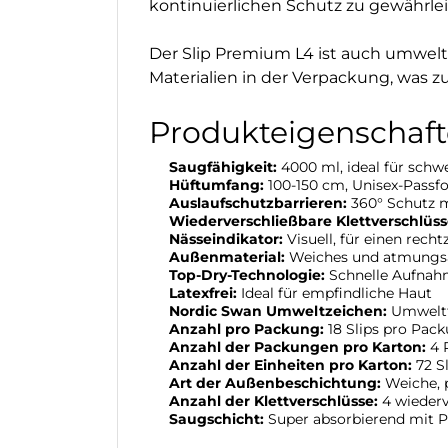
kontinuierlichen Schutz zu gewährlei
Der Slip Premium L4 ist auch umweltf
Materialien in der Verpackung, was z
Produkteigenschaft
Saugfähigkeit:
4000 ml, ideal für schw
Hüftumfang:
100-150 cm, Unisex-Passf
Auslaufschutzbarrieren:
360° Schutz mi
Wiederverschließbare Klettverschlüss
Nässeindikator:
Visuell, für einen rech
Außenmaterial:
Weiches und atmungsak
Top-Dry-Technologie:
Schnelle Aufnahm
Latexfrei:
Ideal für empfindliche Haut
Nordic Swan Umweltzeichen:
Umweltf
Anzahl pro Packung:
18 Slips pro Pac
Anzahl der Packungen pro Karton:
4 
Anzahl der Einheiten pro Karton:
72 S
Art der Außenbeschichtung:
Weiche, p
Anzahl der Klettverschlüsse:
4 wiederv
Saugschicht:
Super absorbierend mit Po