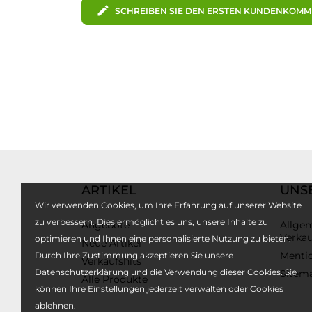
edit
SCHREIBEN SIE DEN ERSTEN KUNDENKOM
ARTIKEL
UNS
Wir verwenden Cookies, um Ihre Erfahrung auf unserer Website
zu verbessern. Dies ermöglicht es uns, unsere Inhalte zu
Angebote
Allge
Verka
optimieren und Ihnen eine personalisierte Nutzung zu bieten.
Neue Artikel
Mentio
Durch Ihre Zustimmung akzeptieren Sie unsere
Verkaufshits
Datenschutzerklärung und die Verwendung dieser Cookies. Sie
Sitem
Alle Produkte
können Ihre Einstellungen jederzeit verwalten oder Cookies
ablehnen.