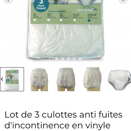
board_arrow_left
keyboard_arrow_
Lot de 3 culottes anti fuites
d'incontinence en vinyle