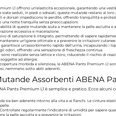
ium L1 offrono un'elasticità eccezionale, garantendo una vestibi
ate seduti, in piedi o sdraiati, queste mutande restano al loro 
ali e dorsali impediscono le perdite, offrendo tranquillità e prot
do una notte tranquilla senza preoccupazioni.
abilità di queste mutande aiuta a mantenere la pelle asciutta e a p
orazione eccessiva e macerazione.
sivo di saturazione è integrato, permettendo di sapere rapidam
antenere un'igiene ottimale e a prevenire le irritazioni cutanee.
garantisce un'assorbimento rapido dell'urina, incapsulando i liq
 gli odori, offrendo una sensazione di freschezza continua.
no realizzate senza lattice e cloro, riducendo il rischio di reazi
e soggette ad allergie.
o copertura morbida e silenziosa, le ABENA Pants Premium L1 so
si, nemmeno sotto abiti aderenti.
 Mutande Assorbenti ABENA P
A Pants Premium L1 è semplice e pratico. Ecco alcuni con
da sia ben aderente intorno alla vita e ai fianchi. Le cinture e
pelle.
Controllate regolarmente l'indicatore di umidità per sapere qu
 la pelle asciutta e a prevenire le irritazioni.