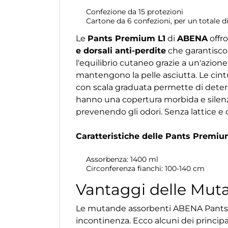
Confezione da 15 protezioni
Cartone da 6 confezioni, per un totale d
Le
Pants Premium L1
di
ABENA
offr
e dorsali anti-perdite
che garantiscon
l'equilibrio cutaneo grazie a un'azione
mantengono la pelle asciutta. Le cint
con scala graduata permette di deter
hanno una copertura morbida e silenz
prevenendo gli odori. Senza lattice e clo
Caratteristiche delle Pants Premiu
Assorbenza: 1400 ml
Circonferenza fianchi: 100-140 cm
Vantaggi delle Mu
Le mutande assorbenti ABENA Pants Pr
incontinenza. Ecco alcuni dei princip