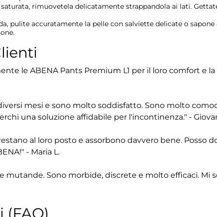
turata, rimuovetela delicatamente strappandola ai lati. Gettate
 pulite accuratamente la pelle con salviette delicate o sapone d
ione.
lienti
mente le ABENA Pants Premium L1 per il loro comfort e la 
versi mesi e sono molto soddisfatto. Sono molto comode 
i una soluzione affidabile per l'incontinenza." - Giova
stano al loro posto e assorbono davvero bene. Posso do
ENA!" - Maria L.
te mutande. Sono morbide, discrete e molto efficaci. Mi s
 (FAQ)