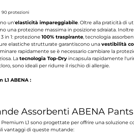
i 90 protezioni
ono un'
elasticità impareggiabile
. Oltre alla praticità di 
o una protezione massima in posizione sdraiata. Inoltre,
 3 in 1: protezione
100% traspirante
, tecnologia assorben
ure elastiche strutturate garantiscono una
vestibilità c
minare rapidamente se è necessario cambiare la protezi
iosa. La
tecnologia Top-Dry
incapsula rapidamente l'urin
ro, sono ideali per ridurre il rischio di allergie.
m L1 ABENA :
tande Assorbenti ABENA Pant
emium L1 sono progettate per offrire una soluzione com
ali vantaggi di queste mutande: