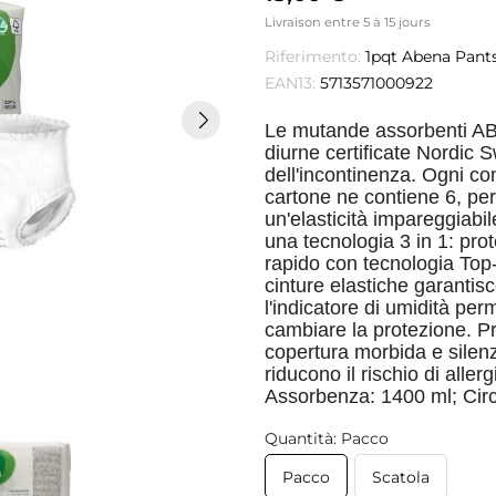
Livraison entre 5 à 15 jours
Riferimento:
1pqt Abena Pants
EAN13:
5713571000922
Le mutande assorbenti A
diurne certificate Nordic S
dell'incontinenza. Ogni co
cartone ne contiene 6, per
un'elasticità impareggiabile
una tecnologia 3 in 1: pr
rapido con tecnologia Top-
cinture elastiche garantisc
l'indicatore di umidità p
cambiare la protezione. P
copertura morbida e silenz
riducono il rischio di allerg
Assorbenza: 1400 ml; Circ
Quantità: Pacco
Pacco
Scatola