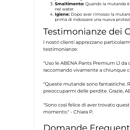
Smaltimento:
Quando la mutanda è sa
nel water.
Igiene:
Dopo aver rimosso la mutanda,
prima di indossare una nuova protez
Testimonianze dei C
I nostri clienti apprezzano particolar
testimonianze:
"Uso le ABENA Pants Premium L1 da di
raccomando vivamente a chiunque cerch
"Queste mutande sono fantastiche. Re
preoccuparmi delle perdite. Grazie, AB
"Sono così felice di aver trovato ques
momento." - Chiara P.
Domande Frequenti