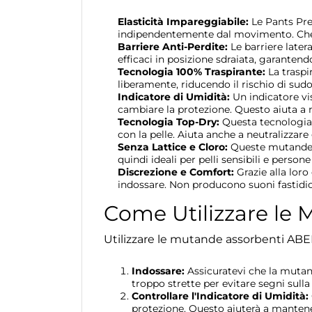
Elasticità Impareggiabile:
Le Pants Prem
indipendentemente dal movimento. Che si
Barriere Anti-Perdite:
Le barriere later
efficaci in posizione sdraiata, garanten
Tecnologia 100% Traspirante:
La traspir
liberamente, riducendo il rischio di sud
Indicatore di Umidità:
Un indicatore vi
cambiare la protezione. Questo aiuta a m
Tecnologia Top-Dry:
Questa tecnologia 
con la pelle. Aiuta anche a neutralizzare
Senza Lattice e Cloro:
Queste mutande so
quindi ideali per pelli sensibili e person
Discrezione e Comfort:
Grazie alla lor
indossare. Non producono suoni fastidio
Come Utilizzare le
Utilizzare le mutande assorbenti ABEN
Indossare:
Assicuratevi che la mutan
troppo strette per evitare segni sulla 
Controllare l'Indicatore di Umidità:
protezione. Questo aiuterà a mantenere