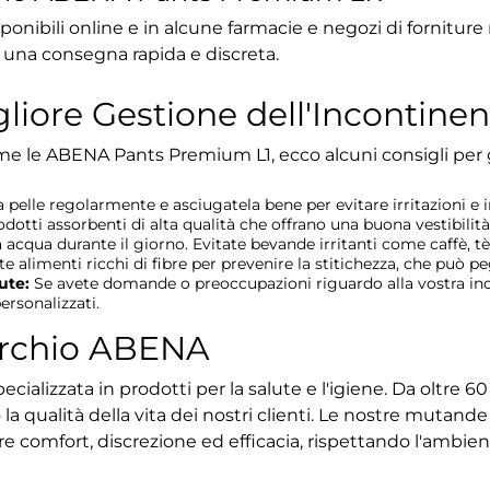
nibili online e in alcune farmacie e negozi di forniture
 una consegna rapida e discreta.
gliore Gestione dell'Incontine
 come le ABENA Pants Premium L1, ecco alcuni consigli per 
a pelle regolarmente e asciugatela bene per evitare irritazioni e i
dotti assorbenti di alta qualità che offrano una buona vestibilit
cqua durante il giorno. Evitate bevande irritanti come caffè, tè 
 alimenti ricchi di fibre per prevenire la stitichezza, che può pe
ute:
Se avete domande o preoccupazioni riguardo alla vostra inc
ersonalizzati.
archio ABENA
ializzata in prodotti per la salute e l'igiene. Da oltre 6
 la qualità della vita dei nostri clienti. Le nostre mutan
e comfort, discrezione ed efficacia, rispettando l'ambient