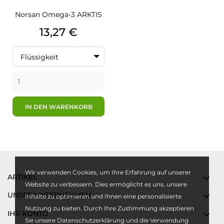
Norsan Omega-3 ARKTIS
Preis
13,27 €
Flüssigkeit
IN DEN WARENKORB
Wir verwenden Cookies, um Ihre Erfahrung auf unserer
ARTIKEL

Website zu verbessern. Dies ermöglicht es uns, unsere
UNSER UNTERNEHMEN

Inhalte zu optimieren und Ihnen eine personalisierte
Nutzung zu bieten. Durch Ihre Zustimmung akzeptieren
IHR KONTO

Sie unsere Datenschutzerklärung und die Verwendung