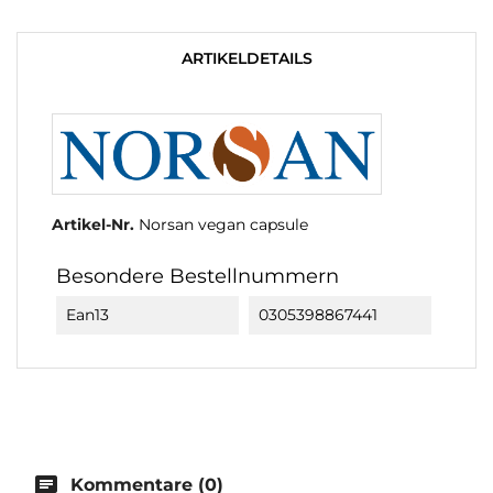
ARTIKELDETAILS
Artikel-Nr.
Norsan vegan capsule
Besondere Bestellnummern
Ean13
0305398867441
chat
Kommentare (0)