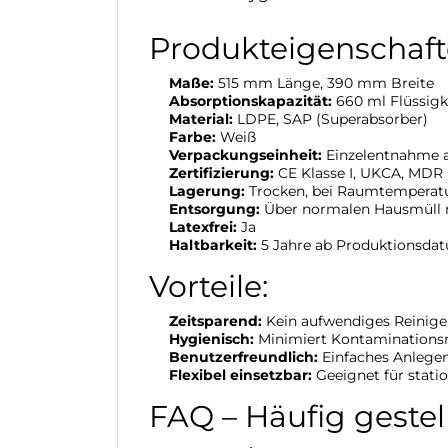
Produkteigenschaft
Maße:
515 mm Länge, 390 mm Breite
Absorptionskapazität:
660 ml Flüssigke
Material:
LDPE, SAP (Superabsorber)
Farbe:
Weiß
Verpackungseinheit:
Einzelentnahme 
Zertifizierung:
CE Klasse I, UKCA, MDR 
Lagerung:
Trocken, bei Raumtemperatu
Entsorgung:
Über normalen Hausmüll 
Latexfrei:
Ja
Haltbarkeit:
5 Jahre ab Produktionsda
Vorteile:
Zeitsparend:
Kein aufwendiges Reinigen
Hygienisch:
Minimiert Kontaminationsr
Benutzerfreundlich:
Einfaches Anlegen
Flexibel einsetzbar:
Geeignet für stati
FAQ – Häufig gestel