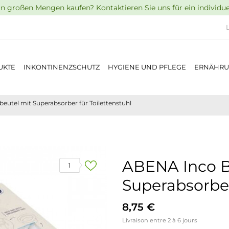
n großen Mengen kaufen? Kontaktieren Sie uns für ein individu
UKTE
INKONTINENZSCHUTZ
HYGIENE UND PFLEGE
ERNÄHR
utel mit Superabsorber für Toilettenstuhl
ABENA Inco B
1
Superabsorber
8,75 €
Livraison entre 2 à 6 jours