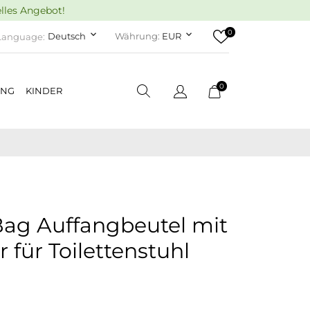
elles Angebot!
0
keyboard_arrow_down
keyboard_arrow_down
Deutsch
Währung:
EUR
Language:
0
UNG
KINDER
ag Auffangbeutel mit
 für Toilettenstuhl