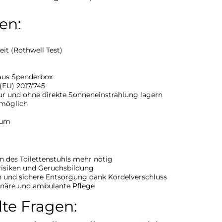
en:
it (Rothwell Test)
aus Spenderbox
(EU) 2017/745
r und ohne direkte Sonneneinstrahlung lagern
möglich
tum
 des Toilettenstuhls mehr nötig
isiken und Geruchsbildung
 und sichere Entsorgung dank Kordelverschluss
onäre und ambulante Pflege
lte Fragen: