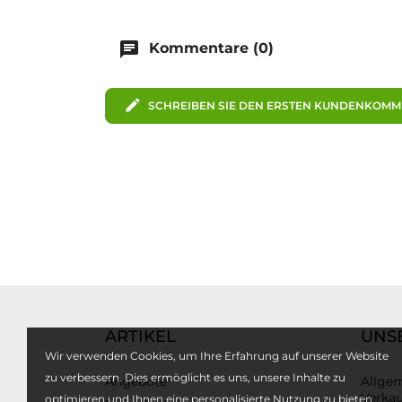
chat
Kommentare (0)
edit
SCHREIBEN SIE DEN ERSTEN KUNDENKOM
ARTIKEL
UNS
Wir verwenden Cookies, um Ihre Erfahrung auf unserer Website
zu verbessern. Dies ermöglicht es uns, unsere Inhalte zu
Angebote
Allge
Verka
optimieren und Ihnen eine personalisierte Nutzung zu bieten.