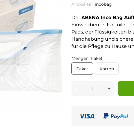
Artikel-Nr.:
incobag
Der
ABENA Inco Bag Auf
Einwegbeutel für Toilette
Pads, der Flüssigkeiten bi
Handhabung und sichere E
für die Pflege zu Hause u
Mengen: Paket
Paket
Karton
–
+