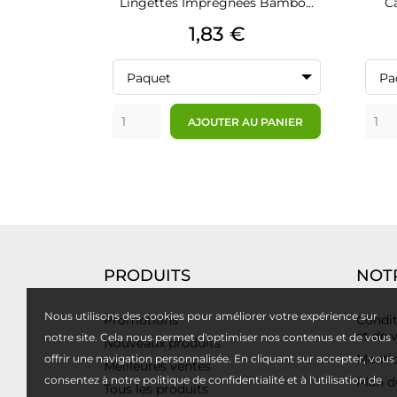
Lingettes Imprégnées Bambo...
Ca
Prix
1,83 €
Paquet
Pa
AJOUTER AU PANIER
PRODUITS
NOT
Nous utilisons des cookies pour améliorer votre expérience sur
Promotions
Condit
et de 
notre site. Cela nous permet d'optimiser nos contenus et de vous
Nouveaux produits
Mentio
offrir une navigation personnalisée. En cliquant sur accepter, vous
Meilleures ventes
consentez à notre politique de confidentialité et à l'utilisation de
Plan d
Tous les produits