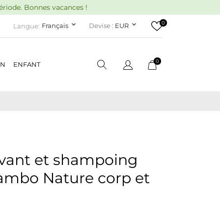
période. Bonnes vacances !
0
keyboard_arrow_down
keyboard_arrow_down
Français
Devise :
EUR
Langue:
0
ON
ENFANT
avant et shampoing
ambo Nature corp et