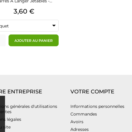
rrés À Langer Jetables -...
Prix
3,60 €
quet
AJOUTER AU PANIER
RE ENTREPRISE
VOTRE COMPTE
ions générales d'utilisations
Informations personnelles
ventes
Commandes
ns légales
Avoirs
u site
Adresses