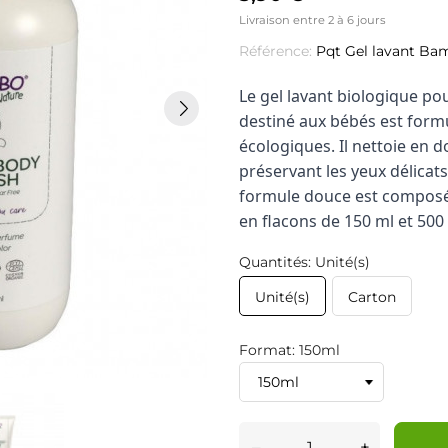
Livraison entre 2 à 6 jours
Référence:
Pqt Gel lavant Ba
Le gel lavant biologique p
destiné aux bébés est formu
écologiques. Il nettoie en d
préservant les yeux délicats
formule douce est composée
en flacons de 150 ml et 500
Quantités: Unité(s)
Unité(s)
Carton
Format: 150ml
–
+