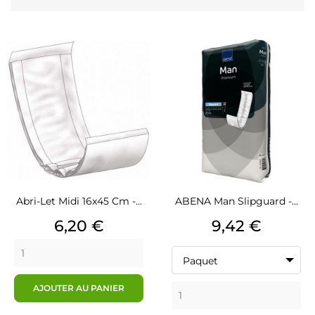
Abri-Let Midi 16x45 Cm -...
ABENA Man Slipguard -...
Prix
Prix
6,20 €
9,42 €
Paquet
AJOUTER AU PANIER