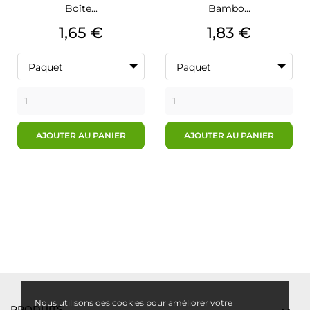
Boîte...
Bambo...
Prix
Prix
1,65 €
1,83 €
Paquet
Paquet
AJOUTER AU PANIER
AJOUTER AU PANIER
Nous utilisons des cookies pour améliorer votre
PRODUITS