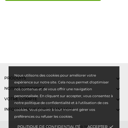
Nous utilisons des cookies pour améliorer votre
PRODUITS

expérience sur notre site. Cela nous permet d'optimiser
NOTRE ENTREPRISE

nos contenus et de vous offrir une navigation
personnalisée. En cliquant sur accepter, vous consentez à
VOTRE COMPTE

notre politique de confidentialité et à l'utilisation de ces
INFORMATIONS SUR LE MAGASIN

cookies. Vous pouvez à tout moment gérer vos
préférences ou refuser les cookies.
POLITIQUE DE CONFIDENTIALITÉ
ACCEPTER
done
© [A.V.B] - SASU A.V.B ™