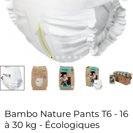
board_arrow_left
keyboard_arrow_
Bambo Nature Pants T6 - 16
à 30 kg - Écologiques