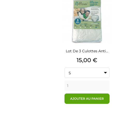
Lot De 3 Culottes Anti...
Prix
15,00 €
S
AJOUTER AU PANIER