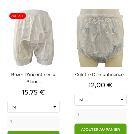
PROMO !
Boxer D'incontinence
Culotte D'incontinence...
Blanc...
Prix
12,00 €
Prix
15,75 €
M
M
AJOUTER AU PANIER