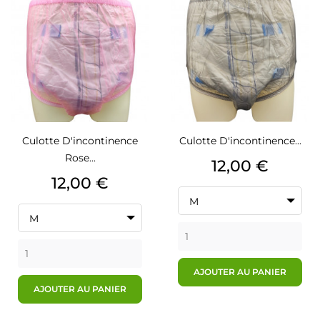
Culotte D'incontinence
Culotte D'incontinence...
Rose...
Prix
12,00 €
Prix
12,00 €
M
M
AJOUTER AU PANIER
AJOUTER AU PANIER