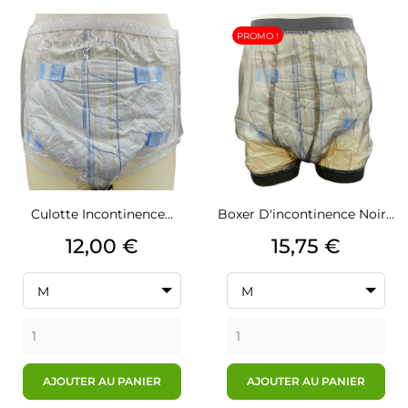
PROMO !
Culotte Incontinence...
Boxer D'incontinence Noir...
Prix
Prix
12,00 €
15,75 €
M
M
AJOUTER AU PANIER
AJOUTER AU PANIER