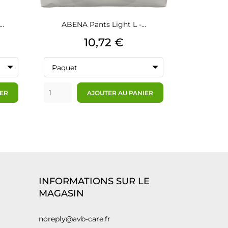
..
ABENA Pants Light L -...
Prix
10,72 €
Paquet
IER
AJOUTER AU PANIER
INFORMATIONS SUR LE
MAGASIN
noreply@avb-care.fr