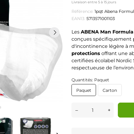
Livraison entre 5 à 15 jours
Référence:
1pqt Abena Formul
EAN13:
5713571001103
Les
ABENA Man Formula
conçues spécifiquement 
d'incontinence légère à 
protections
offrant une a
certifiées écolabel Nordi
respectueuse de l’enviro
Quantités: Paquet
Paquet
Carton
–
+