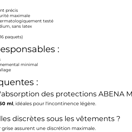
nt précis
urité maximale
dermatologiquement testé
dium, sans latex
16 paquets)
esponsables :
s
nnemental minimal
llage
quentes :
é d'absorption des protections ABENA 
50 ml
, idéales pour l'incontinence légère.
lles discrètes sous les vêtements ?
r grise assurent une discrétion maximale.