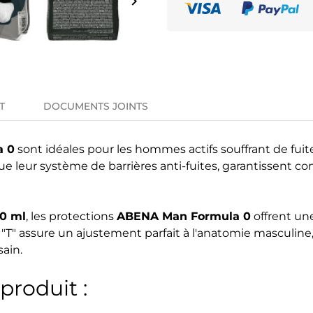
keyboard_arrow_right
T
DOCUMENTS JOINTS
a 0
sont idéales pour les hommes actifs souffrant de fuit
e leur système de barrières anti-fuites, garantissent con
0 ml
, les protections
ABENA Man Formula 0
offrent un
T" assure un ajustement parfait à l'anatomie masculine,
sain.
produit :