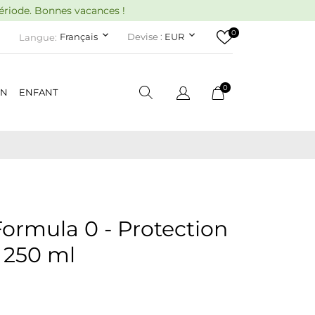
période. Bonnes vacances !
0
keyboard_arrow_down
keyboard_arrow_down
Français
Devise :
EUR
Langue:
0
ON
ENFANT
rmula 0 - Protection
 250 ml