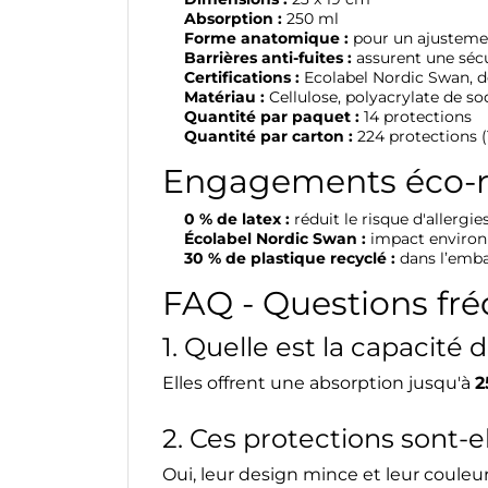
Absorption :
250 ml
Forme anatomique :
pour un ajusteme
Barrières anti-fuites :
assurent une séc
Certifications :
Ecolabel Nordic Swan, 
Matériau :
Cellulose, polyacrylate de so
Quantité par paquet :
14 protections
Quantité par carton :
224 protections (
Engagements éco-r
0 % de latex :
réduit le risque d'allergie
Écolabel Nordic Swan :
impact enviro
30 % de plastique recyclé :
dans l’emba
FAQ - Questions fré
1. Quelle est la capacit
Elles offrent une absorption jusqu'à
2
2. Ces protections sont-e
Oui, leur design mince et leur couleu