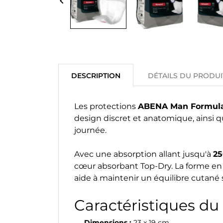
keyboard_arrow_left
DESCRIPTION
DÉTAILS DU PRODUI
Les protections
ABENA Man Formul
design discret et anatomique, ainsi qu
journée.
Avec une absorption allant jusqu'à
25
cœur absorbant Top-Dry. La forme en "
aide à maintenir un équilibre cutané 
Caractéristiques du 
Dimensions :
23 x 19 cm