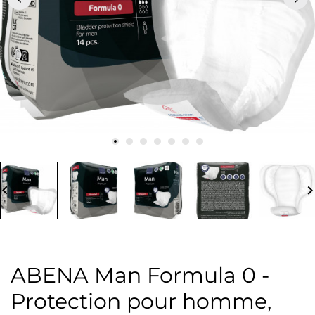
board_arrow_left
keyboard_arrow_
ABENA Man Formula 0 -
Protection pour homme,