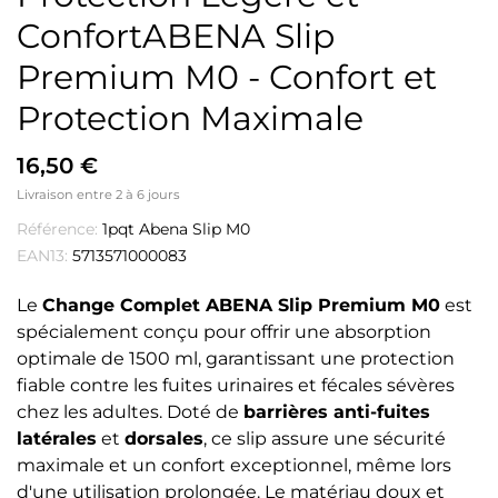
ConfortABENA Slip
Premium M0 - Confort et
Protection Maximale
16,50 €
Livraison entre 2 à 6 jours
Référence:
1pqt Abena Slip M0
EAN13:
5713571000083
Le
Change Complet ABENA Slip Premium M0
est
spécialement conçu pour offrir une absorption
optimale de 1500 ml, garantissant une protection
fiable contre les fuites urinaires et fécales sévères
chez les adultes. Doté de
barrières anti-fuites
latérales
et
dorsales
, ce slip assure une sécurité
maximale et un confort exceptionnel, même lors
d'une utilisation prolongée. Le matériau doux et